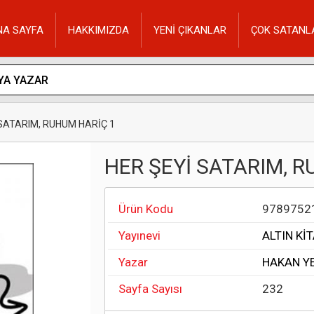
NA SAYFA
HAKKIMIZDA
YENİ ÇIKANLAR
ÇOK SATANL
 SATARIM, RUHUM HARİÇ 1
HER ŞEYİ SATARIM, 
Ürün Kodu
9789752
Yayınevi
ALTIN Kİ
Yazar
HAKAN Y
Sayfa Sayısı
232