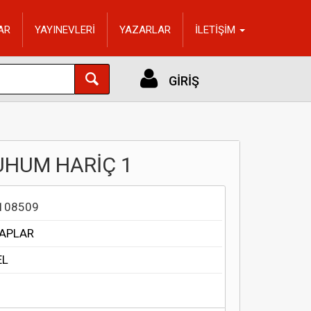
AR
YAYINEVLERİ
YAZARLAR
İLETİŞİM
GİRİŞ
RUHUM HARİÇ 1
108509
TAPLAR
EL