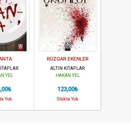
ANTA
RÜZGAR EKENLER
Bİ
KİTAPLAR
ALTIN KİTAPLAR
ALTIN
N YEL
HAKAN YEL
HAK
,00₺
123,00₺
10
ta Yok
Stokta Yok
Sto