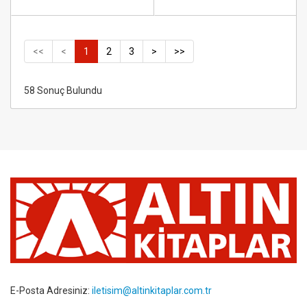
<<
<
1
2
3
>
>>
58 Sonuç Bulundu
E-Posta Adresiniz:
iletisim@altinkitaplar.com.tr