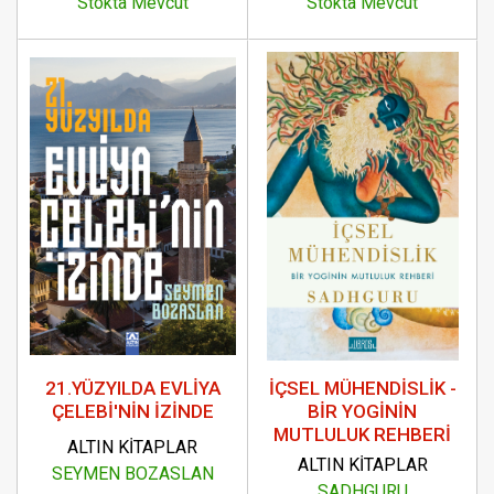
Stokta Mevcut
Stokta Mevcut
21.YÜZYILDA EVLİYA
İÇSEL MÜHENDİSLİK -
ÇELEBİ'NİN İZİNDE
BİR YOGİNİN
MUTLULUK REHBERİ
ALTIN KİTAPLAR
ALTIN KİTAPLAR
SEYMEN BOZASLAN
SADHGURU