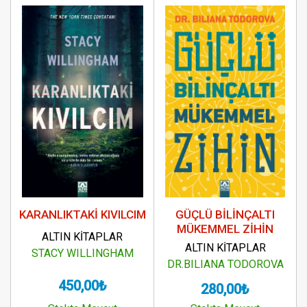
HANDE AKIN - (1)
ANIL ALTAŞ BRUG - (1)
EBRU DEMİRHAN - (1)
CANEV TATAR - (1)
GONZALO PİN - (1)
MONTSERRAT RİZO MARCOS - (1)
TAMER DÖVÜCÜ - (1)
ROBERT FULGHUM - (1)
JOHN GRAY - (1)
NAPOLEON HİLL - (1)
KARANLIKTAKİ KIVILCIM
GÜÇLÜ BİLİNÇALTI
MÜKEMMEL ZİHİN
ALTIN KİTAPLAR
ALTIN KİTAPLAR
STACY WILLINGHAM
DR.BILIANA TODOROVA
450,00₺
280,00₺