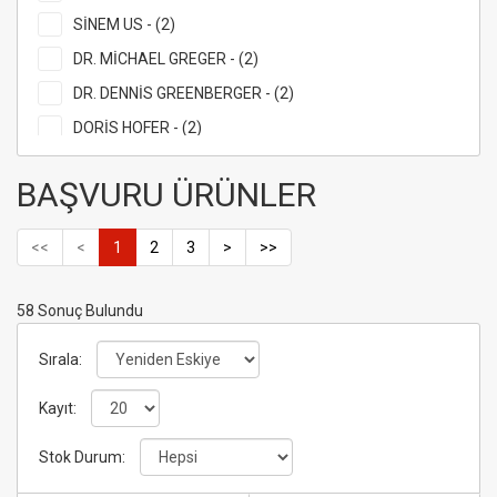
SİNEM US - (2)
DR. MİCHAEL GREGER - (2)
DR. DENNİS GREENBERGER - (2)
DORİS HOFER - (2)
PINAR MERMER - (2)
BAŞVURU ÜRÜNLER
GARY KELLER - (2)
STACY WILLINGHAM - (1)
<<
<
1
2
3
>
>>
DR.BILIANA TODOROVA - (1)
SADHGURU - (1)
58 Sonuç Bulundu
KOLEKTİF - (1)
Sırala:
ARUN GANDHİ - (1)
MÜGE ÇEVİK - (1)
Kayıt:
ELÇİN ÇETİNKALE - (1)
Stok Durum:
NESLİHAN ODABAŞ BAYKUT - (1)