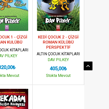
OCUK 1 - ÇİZGİ
KEDİ ÇOCUK 2 - ÇİZGİ
AN KULÜBÜ
ROMAN KÜLÜBÜ
PERSPEKTİF
OCUK KİTAPLARI
ALTIN ÇOCUK KİTAPLARI
AV PİLKEY
DAV PILKEY
320,00₺
405,00₺
okta Mevcut
Stokta Mevcut