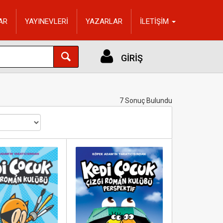
AR
YAYINEVLERİ
YAZARLAR
İLETİŞİM
GİRİŞ
7 Sonuç Bulundu