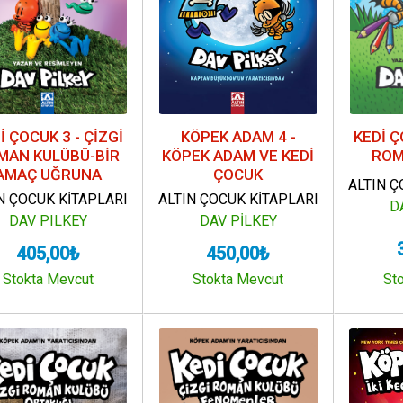
İ ÇOCUK 3 - ÇİZGİ
KÖPEK ADAM 4 -
KEDİ Ç
MAN KULÜBÜ-BİR
KÖPEK ADAM VE KEDİ
ROM
AMAÇ UĞRUNA
ÇOCUK
ALTIN Ç
N ÇOCUK KİTAPLARI
ALTIN ÇOCUK KİTAPLARI
D
DAV PILKEY
DAV PİLKEY
405,00₺
450,00₺
Stokta Mevcut
Stokta Mevcut
St