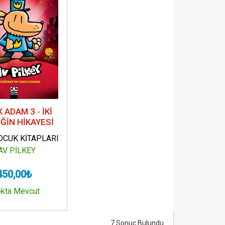
 ADAM 3 - İKİ
İĞİN HİKAYESİ
OCUK KİTAPLARI
AV PİLKEY
450,00₺
okta Mevcut
7 Sonuç Bulundu