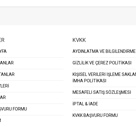
ER
KVKK
YFA
AYDINLATMA VE BİLGİLENDİRME
KANLAR
GİZLİLİK VE ÇEREZ POLİTİKASI
TANLAR
KİŞİSEL VERİLERİ İŞLEME SAKL
İMHA POLİTİKASI
LERİ
MESAFELİ SATIŞ SÖZLEŞMESİ
LAR
İPTAL & İADE
ŞVURU FORMU
KVKK BAŞVURU FORMU
M