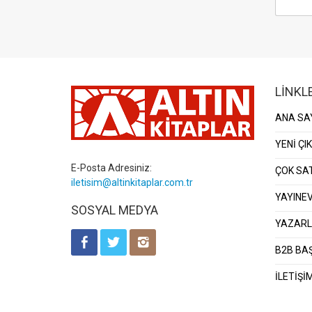
LİNKL
ANA SA
YENİ ÇI
E-Posta Adresiniz:
ÇOK SA
iletisim@altinkitaplar.com.tr
YAYINEV
SOSYAL MEDYA
YAZAR
B2B BA
İLETİŞİ