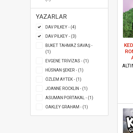
YAZARLAR
DAV PILKEY - (4)
DAV PİLKEY - (3)
KED
BUKET TAHMAZ SAVAŞ -
RO
(1)
EVGENE TRİVİZAS - (1)
ALTI
HÜSNAN ŞEKER - (1)
ÖZLEM AYTEK - (1)
JOANNE ROCKLİN - (1)
ASUMAN PORTAKAL - (1)
OAKLEY GRAHAM - (1)