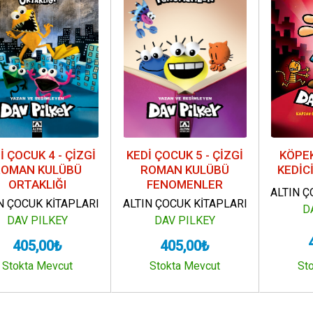
İ ÇOCUK 4 - ÇİZGİ
KEDİ ÇOCUK 5 - ÇİZGİ
KÖPEK
ROMAN KULÜBÜ
ROMAN KULÜBÜ
KEDİC
ORTAKLIĞI
FENOMENLER
ALTIN Ç
N ÇOCUK KİTAPLARI
ALTIN ÇOCUK KİTAPLARI
D
DAV PILKEY
DAV PILKEY
405,00₺
405,00₺
Stokta Mevcut
Stokta Mevcut
St