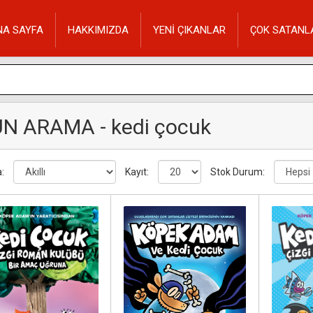
NA SAYFA
HAKKIMIZDA
YENİ ÇIKANLAR
ÇOK SATANL
N ARAMA - kedi çocuk
:
Kayıt:
Stok Durum: