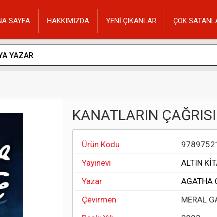
NA SAYFA
HAKKIMIZDA
YENİ ÇIKANLAR
ÇOK SATANL
KANATLARIN ÇAĞRISI
Ürün Kodu
9789752
Yayınevi
ALTIN Kİ
Yazar
AGATHA 
Çevirmen
MERAL G