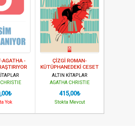
-AGATHA -
ÇİZGİ ROMAN-
ÇİZGİ R
RAŞTIRIYOR
KÜTÜPHANEDEKİ CESET
DÜ
KİTAPLAR
ALTIN KİTAPLAR
ALTIN
CHRISTIE
AGATHA CHRISTIE
AGATHA
,00₺
415,00₺
41
ta Yok
Stokta Mevcut
Stokt