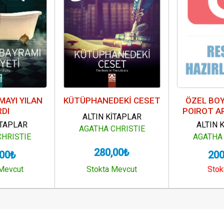
LMAYI YILAN
KÜTÜPHANEDEKİ CESET
ÖZEL BOY
RDI
POIROT A
ALTIN KİTAPLAR
İTAPLAR
ALTIN 
AGATHA CHRISTIE
CHRISTIE
AGATHA 
280,00₺
,00₺
200
 Mevcut
Stokta Mevcut
Stok