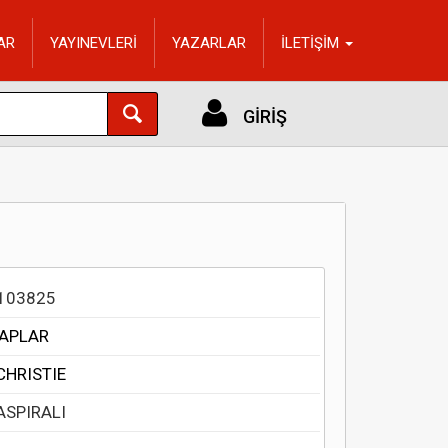
AR
YAYINEVLERİ
YAZARLAR
İLETİŞİM
GİRİŞ
103825
TAPLAR
CHRISTIE
ASPIRALI