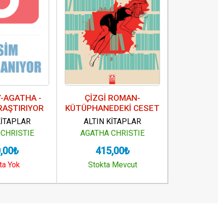
-AGATHA -
ÇİZGİ ROMAN-
ÇİZGİ R
RAŞTIRIYOR
KÜTÜPHANEDEKİ CESET
DÜ
KİTAPLAR
ALTIN KİTAPLAR
ALTIN
CHRISTIE
AGATHA CHRISTIE
AGATHA
,00₺
415,00₺
41
ta Yok
Stokta Mevcut
Stokt