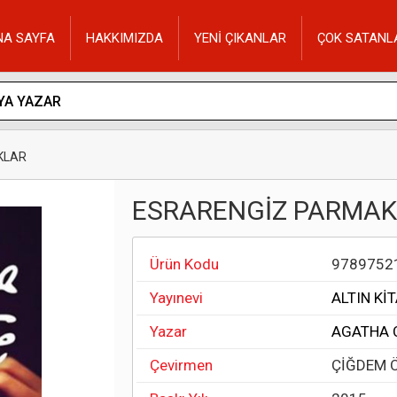
NA SAYFA
HAKKIMIZDA
YENİ ÇIKANLAR
ÇOK SATANL
KLAR
ESRARENGİZ PARMA
Ürün Kodu
9789752
Yayınevi
ALTIN Kİ
Yazar
AGATHA 
Çevirmen
ÇİĞDEM 