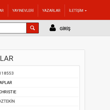
AR
YAYINEVLERİ
YAZARLAR
İLETİŞİM
GİRİŞ
KLAR
118553
TAPLAR
CHRISTIE
ÖZTEKİN