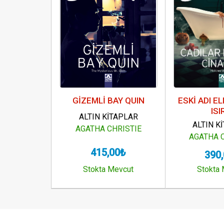
GİZEMLİ BAY QUIN
ESKİ ADI E
ISI
ALTIN KİTAPLAR
ALTIN K
AGATHA CHRISTIE
AGATHA 
415,00₺
390
Stokta Mevcut
Stokta