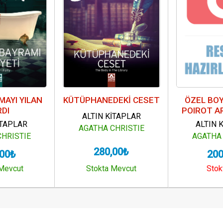
LMAYI YILAN
KÜTÜPHANEDEKİ CESET
ÖZEL BOY
RDI
POIROT A
ALTIN KİTAPLAR
İTAPLAR
ALTIN 
AGATHA CHRISTIE
CHRISTIE
AGATHA 
280,00₺
,00₺
200
 Mevcut
Stokta Mevcut
Stok