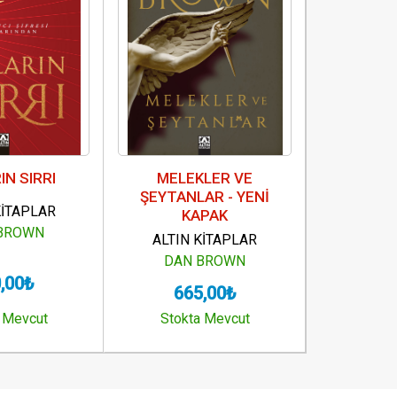
IN SIRRI
MELEKLER VE
CEHENN
ŞEYTANLAR - YENİ
K
KİTAPLAR
KAPAK
ALTIN
BROWN
ALTIN KİTAPLAR
DAN
DAN BROWN
,00₺
66
665,00₺
 Mevcut
Stokta Mevcut
Stokt