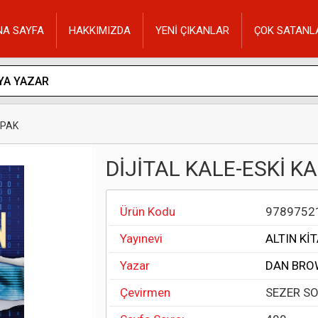
NA SAYFA
HAKKIMIZDA
YENİ ÇIKANLAR
ÇOK SATANL
APAK
DİJİTAL KALE-ESKİ K
Ürün Kodu
9789752
Yayınevi
ALTIN Kİ
Yazar
DAN BRO
Çevirmen
SEZER S