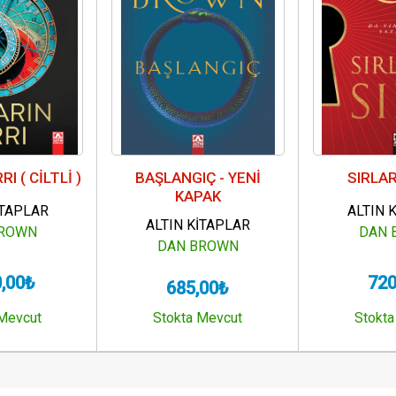
RI ( CİLTLİ )
BAŞLANGIÇ - YENİ
SIRLAR
KAPAK
İTAPLAR
ALTIN 
ALTIN KİTAPLAR
BROWN
DAN 
DAN BROWN
0,00₺
720
685,00₺
 Mevcut
Stokta Mevcut
Stokta