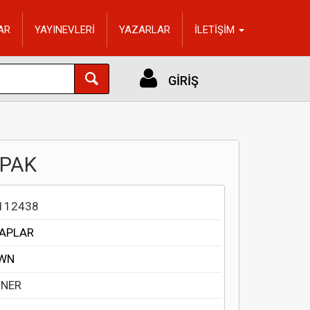
AR
YAYINEVLERİ
YAZARLAR
İLETİŞİM
GİRİŞ
APAK
112438
TAPLAR
WN
ONER