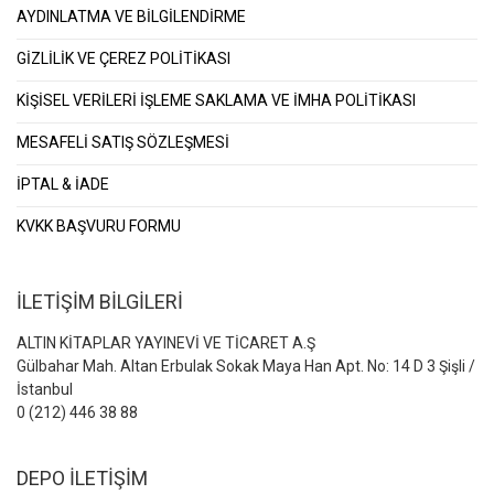
AYDINLATMA VE BİLGİLENDİRME
GİZLİLİK VE ÇEREZ POLİTİKASI
KİŞİSEL VERİLERİ İŞLEME SAKLAMA VE İMHA POLİTİKASI
MESAFELİ SATIŞ SÖZLEŞMESİ
İPTAL & İADE
KVKK BAŞVURU FORMU
İLETİŞİM BİLGİLERİ
ALTIN KİTAPLAR YAYINEVİ VE TİCARET A.Ş
Gülbahar Mah. Altan Erbulak Sokak Maya Han Apt. No: 14 D 3 Şişli /
İstanbul
0 (212) 446 38 88
DEPO İLETİŞİM