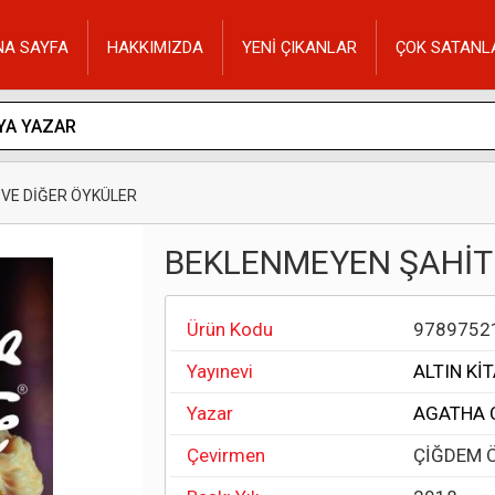
NA SAYFA
HAKKIMIZDA
YENİ ÇIKANLAR
ÇOK SATANL
VE DİĞER ÖYKÜLER
BEKLENMEYEN ŞAHİT 
Ürün Kodu
9789752
Yayınevi
ALTIN Kİ
Yazar
AGATHA 
Çevirmen
ÇİĞDEM 