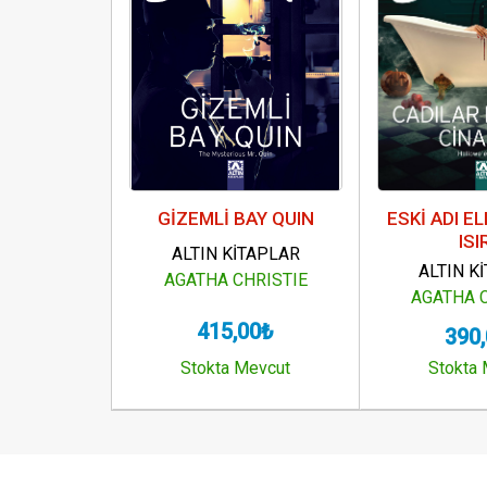
GİZEMLİ BAY QUIN
ESKİ ADI E
ISI
ALTIN KİTAPLAR
ALTIN K
AGATHA CHRISTIE
AGATHA 
415,00₺
390
Stokta Mevcut
Stokta