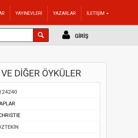
AR
YAYINEVLERİ
YAZARLAR
İLETİŞİM
GİRİŞ
VE DİĞER ÖYKÜLER
124240
TAPLAR
CHRISTIE
ÖZTEKİN