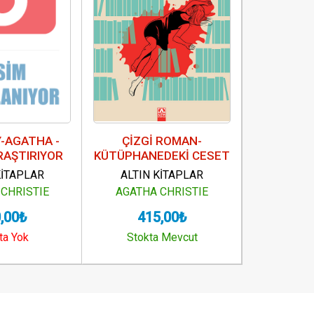
-AGATHA -
ÇİZGİ ROMAN-
ÇİZGİ R
RAŞTIRIYOR
KÜTÜPHANEDEKİ CESET
DÜ
KİTAPLAR
ALTIN KİTAPLAR
ALTIN
CHRISTIE
AGATHA CHRISTIE
AGATHA
,00₺
415,00₺
41
ta Yok
Stokta Mevcut
Stokt