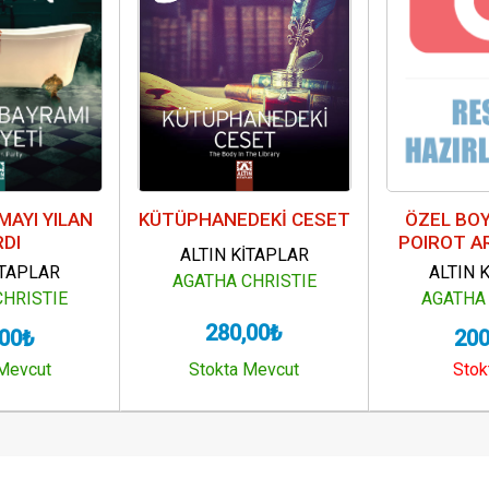
LMAYI YILAN
KÜTÜPHANEDEKİ CESET
ÖZEL BOY
RDI
POIROT A
ALTIN KİTAPLAR
İTAPLAR
ALTIN 
AGATHA CHRISTIE
CHRISTIE
AGATHA 
280,00₺
,00₺
200
 Mevcut
Stokta Mevcut
Stok