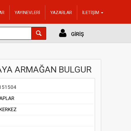
AR
YAYINEVLERİ
YAZARLAR
İLETİŞİM
GİRİŞ
AYA ARMAĞAN BULGUR
151504
TAPLAR
KERKEZ