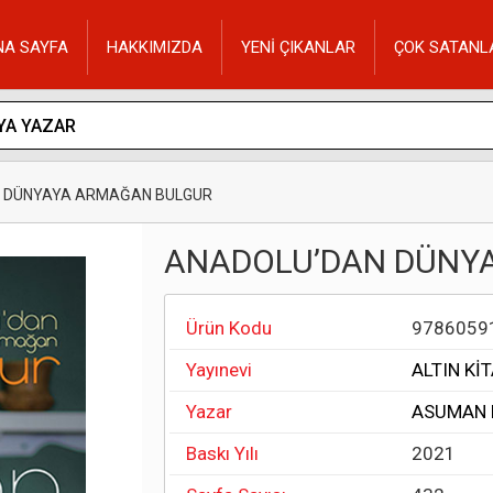
NA SAYFA
HAKKIMIZDA
YENİ ÇIKANLAR
ÇOK SATANL
 DÜNYAYA ARMAĞAN BULGUR
ANADOLU’DAN DÜNY
Ürün Kodu
9786059
Yayınevi
ALTIN Kİ
Yazar
ASUMAN 
Baskı Yılı
2021