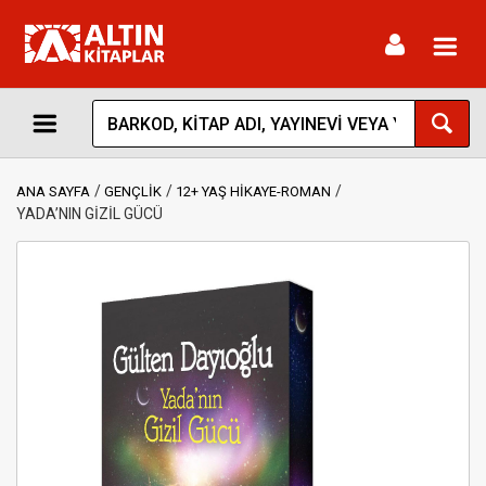
Toggl
navig
ANA SAYFA
GENÇLİK
12+ YAŞ HİKAYE-ROMAN
YADA’NIN GİZİL GÜCÜ