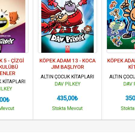
 5 - ÇİZGİ
KÖPEK ADAM 13 - KOCA
KÖPEK ADA
KULÜBÜ
JIM BAŞLIYOR
Kİ
ENLER
ALTIN ÇOCUK KİTAPLARI
ALTIN ÇOCU
K KİTAPLARI
DAV PİLKEY
DAV 
ILKEY
435,00₺
350
,00₺
 Mevcut
Stokta Mevcut
Stokta