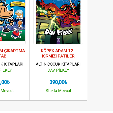
M ÇIKARTMA
KÖPEK ADAM 12 -
KEDİ ÇOC
TABI
KIRMIZI PATİLER
ROMA
ORT
K KİTAPLARI
ALTIN ÇOCUK KİTAPLARI
ALTIN ÇOC
PİLKEY
DAV PİLKEY
DAV
,00₺
390,00₺
40
 Mevcut
Stokta Mevcut
Stokt