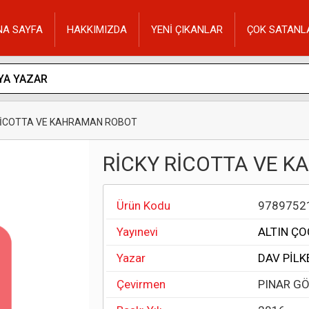
NA SAYFA
HAKKIMIZDA
YENİ ÇIKANLAR
ÇOK SATANL
RİCOTTA VE KAHRAMAN ROBOT
RİCKY RİCOTTA VE 
Ürün Kodu
9789752
Yayınevi
ALTIN ÇO
Yazar
DAV PİLK
Çevirmen
PINAR G