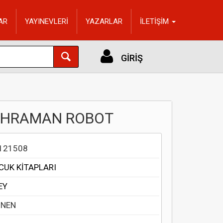
AR
YAYINEVLERİ
YAZARLAR
İLETİŞİM
GİRİŞ
KAHRAMAN ROBOT
121508
CUK KİTAPLARI
EY
ÖNEN