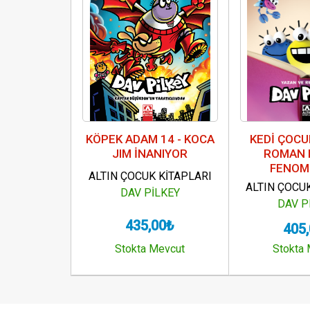
KÖPEK ADAM 14 - KOCA
KEDİ ÇOCUK
JIM İNANIYOR
ROMAN 
FENOM
ALTIN ÇOCUK KİTAPLARI
ALTIN ÇOCU
DAV PİLKEY
DAV P
435,00₺
405
Stokta Mevcut
Stokta