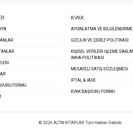
ER
KVKK
YFA
AYDINLATMA VE BİLGİLENDİRME
KANLAR
GİZLİLİK VE ÇEREZ POLİTİKASI
TANLAR
KİŞİSEL VERİLERİ İŞLEME SAKL
İMHA POLİTİKASI
LERİ
MESAFELİ SATIŞ SÖZLEŞMESİ
LAR
İPTAL & İADE
ŞVURU FORMU
KVKK BAŞVURU FORMU
M
© 2026 ALTIN KİTAPLAR Tüm Hakları Saklıdır