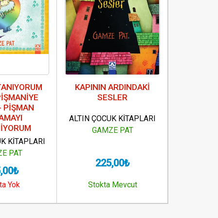
TANIYORUM
KAPININ ARDINDAKİ
KENDİMİ
 PİŞMANİYE
SESLER
DİZİSİ
- PİŞMAN
ARAYAN 
AMAYI
DEĞER
ALTIN ÇOCUK KİTAPLARI
İYORUM
ÖĞRE
GAMZE PAT
K KİTAPLARI
ALTIN ÇOC
E PAT
GAM
225,00₺
,00₺
15
ta Yok
Stokta Mevcut
Stokt