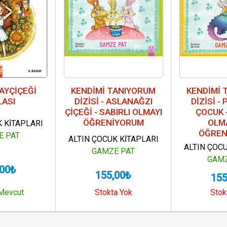
AYÇİÇEĞİ
KENDİMİ TANIYORUM
KENDİMİ 
LASI
DİZİSİ - ASLANAĞZI
DİZİSİ -
ÇİÇEĞİ - SABIRLI OLMAYI
ÇOCUK 
ÖĞRENİYORUM
OLM
K KİTAPLARI
ÖĞREN
E PAT
ALTIN ÇOCUK KİTAPLARI
ALTIN ÇOCU
GAMZE PAT
GAMZ
,00₺
155,00₺
155
 Mevcut
Stokta Yok
Stok