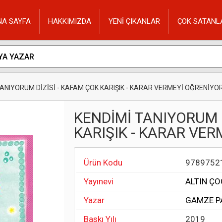
NA SAYFA
HAKKIMIZDA
YENİ ÇIKANLAR
ÇOK SATANL
TANIYORUM DİZİSİ - KAFAM ÇOK KARIŞIK - KARAR VERMEYİ ÖĞRENİY
KENDİMİ TANIYORUM D
KARIŞIK - KARAR VE
Ürün Kodu
9789752
Yayınevi
ALTIN ÇO
Yazar
GAMZE P
Baskı Yılı
2019