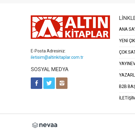
LİNKL
ANA SA
YENİ ÇI
E-Posta Adresiniz:
ÇOK SA
iletisim@altinkitaplar.com.tr
YAYINEV
SOSYAL MEDYA
YAZAR
B2B BA
İLETİŞİ