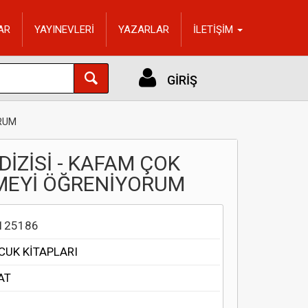
AR
YAYINEVLERİ
YAZARLAR
İLETİŞİM
GİRİŞ
ORUM
İZİSİ - KAFAM ÇOK
RMEYİ ÖĞRENİYORUM
125186
CUK KİTAPLARI
AT