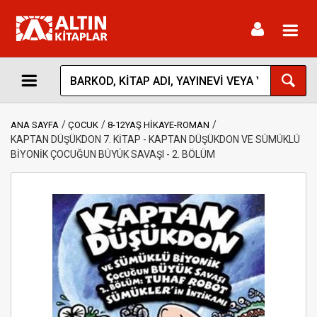
Toggl
navig
ANA SAYFA
ÇOCUK
8-12YAŞ HİKAYE-ROMAN
KAPTAN DÜŞÜKDON 7. KİTAP - KAPTAN DÜŞÜKDON VE SÜMÜKLÜ
BİYONİK ÇOCUĞUN BÜYÜK SAVAŞI - 2. BÖLÜM