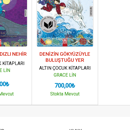
DIZLI NEHİR
DENİZİN GÖKYÜZÜYLE
BULUŞTUĞU YER
K KİTAPLARI
ALTIN ÇOCUK KİTAPLARI
E LİN
GRACE LİN
,00₺
700,00₺
 Mevcut
Stokta Mevcut