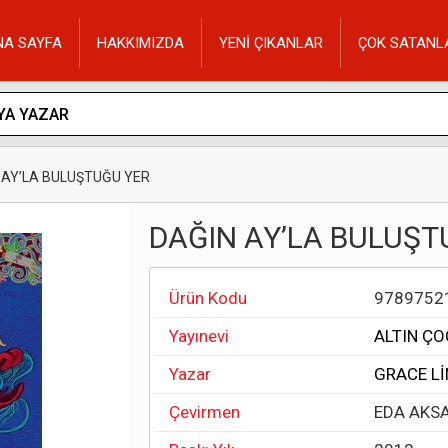
NA SAYFA
HAKKIMIZDA
YENİ ÇIKANLAR
ÇOK SATANL
 AY’LA BULUŞTUĞU YER
DAĞIN AY’LA BULUŞT
Ürün Kodu
9789752
Yayınevi
ALTIN ÇO
Yazar
GRACE Lİ
Çevirmen
EDA AKS