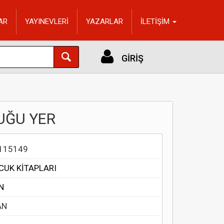
AR
YAYINEVLERİ
YAZARLAR
İLETİŞİM
GİRİŞ
UĞU YER
115149
CUK KİTAPLARI
N
AN