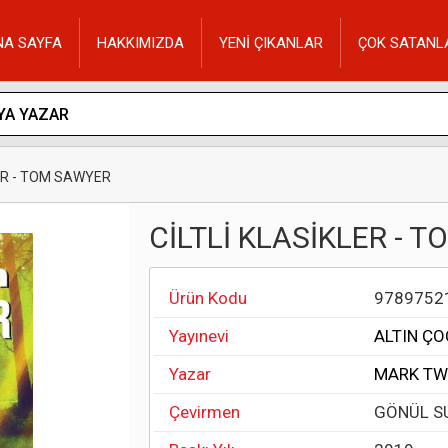
NA SAYFA
HAKKIMIZDA
YENİ ÇIKANLAR
ÇOK SATANL
LER - TOM SAWYER
CİLTLİ KLASİKLER - 
Ürün Kodu
9789752
Yayınevi
ALTIN ÇO
Yazar
MARK TW
Çevirmen
GÖNÜL S