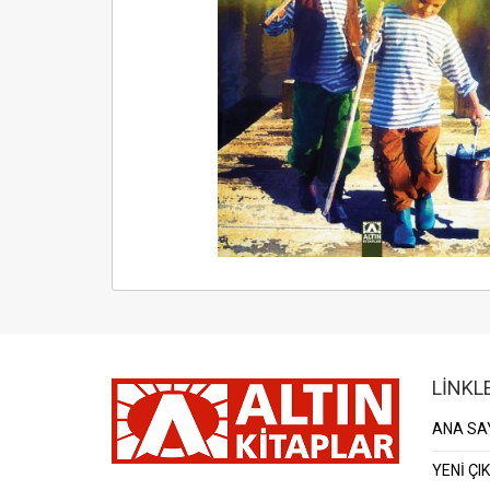
LİNKL
ANA SA
YENİ ÇI