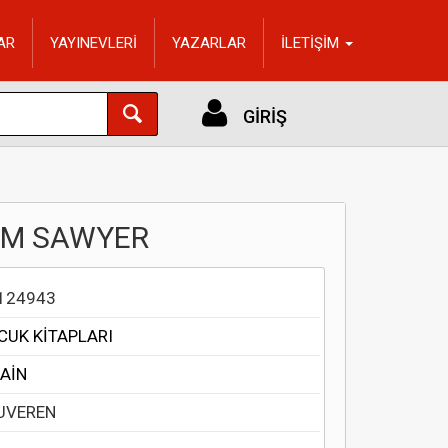
AR
YAYINEVLERİ
YAZARLAR
İLETİŞİM
GİRİŞ
TOM SAWYER
124943
CUK KİTAPLARI
AİN
UVEREN