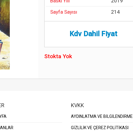
Baskı Yılı
2019
Sayfa Sayısı
214
Kdv Dahil Fiyat
Stokta Yok
ER
KVKK
YFA
AYDINLATMA VE BİLGİLENDİRME
KANLAR
GİZLİLİK VE ÇEREZ POLİTİKASI