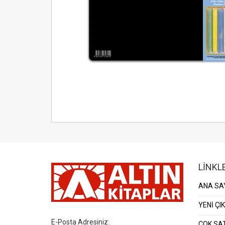
LİNKL
ANA SA
YENİ ÇI
E-Posta Adresiniz:
ÇOK SA