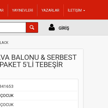
AR
YAYINEVLERİ
YAZARLAR
İLETİŞİM
GİRİŞ
BLACK
AVA BALONU & SERBEST
AKET 5'Lİ TEBEŞİR
341653
 ÇOCUK
 ÇOCUK