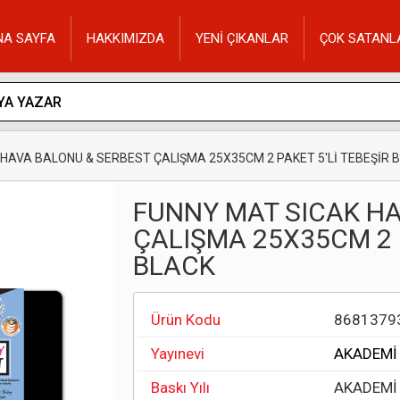
NA SAYFA
HAKKIMIZDA
YENİ ÇIKANLAR
ÇOK SATANL
HAVA BALONU & SERBEST ÇALIŞMA 25X35CM 2 PAKET 5'Lİ TEBEŞİR 
FUNNY MAT SICAK H
ÇALIŞMA 25X35CM 2 P
BLACK
Ürün Kodu
8681379
Yayınevi
AKADEMİ
Baskı Yılı
AKADEMİ