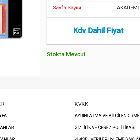
Sayfa Sayısı
AKADEMİ
Kdv Dahil Fiyat
Stokta Mevcut
ER
KVKK
YFA
AYDINLATMA VE BİLGİLENDİRME
KANLAR
GİZLİLİK VE ÇEREZ POLİTİKASI
TANLAR
KİŞİSEL VERİLERİ İŞLEME SAKL