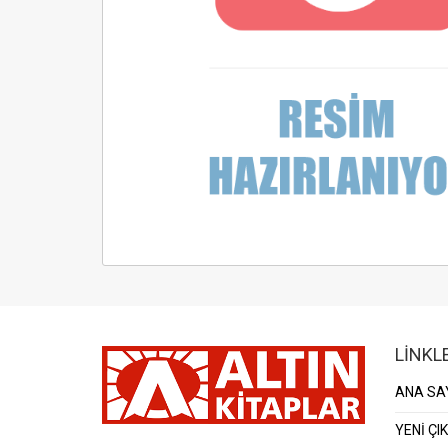
LİNKL
ANA SA
YENİ ÇI