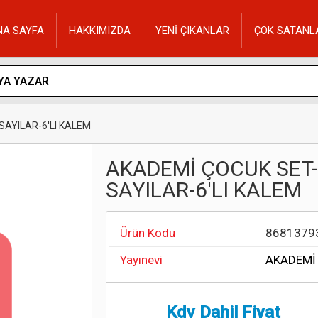
NA SAYFA
HAKKIMIZDA
YENİ ÇIKANLAR
ÇOK SATANL
AYILAR-6'LI KALEM
AKADEMİ ÇOCUK SET
SAYILAR-6'LI KALEM
Ürün Kodu
8681379
Yayınevi
AKADEMİ
Kdv Dahil Fiyat