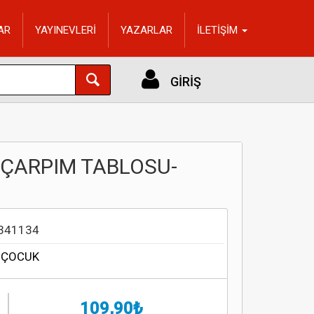
AR
YAYINEVLERİ
YAZARLAR
İLETİŞİM
GİRİŞ
-ÇARPIM TABLOSU-
341134
 ÇOCUK
109,90₺